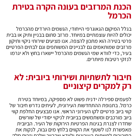
הכנת המרזבים בעונה הקרה בטירת
הכרמל
בגלל המיקום הגאוגרפי הייחודי, הגשמים היורדים מהכרמל
יכולים להיות עוצמתיים במיוחד. מרזב סתום בבניין ותיק או בבית
פרטי בטירה הוא מתכון להצפה. אנו מציעים שירותי ניקוי ותיקון
מרזבים שמותאמים גם לבניינים המשותפים וגם לבתים הפרטיים
בעיר, כדי לוודא שמי הגשמים מהכרמל יישארו בחוץ ולא יגרמו
לנזקי רטיבות מיותרים.
חיבור לתשתיות ושירותי ביובית: לא
רק למקרים קיצוניים
לפעמים ספירלה ידנית פשוט לא מספיקה, במיוחד בטירת
כרמל. בתנופת ההתחדשות העירונית, לעיתים נדרש חיבור של
קווי ביוב פרטיים לקו העירוני הראשי. אנו מבצעים החלפת קווי
ביוב מורכבים ומשתמשים בביובית לניקוי יסודי של שורשים
שחדרו לצנרת בגינות הפרטיות הירוקות של העיר. הביובית
מאפשרת לנו לשטוף את הקווים בלחץ מים גבוה, לנקות את
החיבורים לתשתית העירונית ולוודא שהביוב שלכם יזרום חלק,