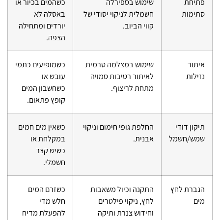
פתיחת
שימוש בספירלה
כשהמים בכיור או
סתימות
חשמלית לניקוי יסודי של
באסלה לא
קווי הביוב.
יורדים ומתחילה
הצפה.
איתור
שימוש במצלמה טרמית
כשמופיעים כתמי
נזילות
לאיתור רטיבות סמויה
עובש או
מתחת לריצוף.
כשחשבון המים
קופץ פתאום.
תיקון דודי
החלפת גופי חימום וניקוי
כשאין מים חמים
שמש/חשמל
אבנית.
במקלחת או
כשיש קצר
חשמלי.
הגברת לחץ
התקנה וכיול משאבות
כשזרם המים
מים
לחץ, ניקוי פילטרים
חלש מדי
וחידוש צנרת ותיקה
להפעלת מדיח