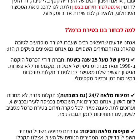
עובר, או אם חשבון המים של העירייה קפץ בלי סיבה, זה הזמן
להזמין
אינסטלטור חירום בצפון
ולתת לנו להכניס את המכשור
הטכנולוגי, ולהעניק לכם שירות אדיב ומקצועי.
למה לבחור בנו בטירת כרמל?
אנחנו יודעים שחיפאים רבים שעברו לטירה מופתעים לטובה
מהארנונה והמחירים השפויים. גם אנחנו מאמינים בשקיפות הזו:
✔
נ
יסיון של מעל 25 שנה בשטח
: חברת דודי הכרמל הוקמה
ב-1998 ומאז צברנו מוניטין של אמינות ומקצועיות ללא פשרות.
הניסיון העשיר שלנו מאפשר לנו לפתור תקלות מורכבות
במינימום זמן ובדיוק מקסימלי.
✔
זמינות מלאה 24/7 (גם בשבתות)
: תקלות צנרת לא מחכות
ליום ראשון. אנחנו מכירים את העומסים בכניסה לעיר ובכביש 4,
וערוכים לתת מענה מיידי לכל מקרה חירום בטירת כרמל מסביב
לשעון, עם התחייבות לזמן תגובה קצר.
✔
שקיפות מלאה והגינות
: עברתם מחיפה בשביל המחיר
השפוי? בדיוק כמו המחירים הנוחים של העיר, אצלנו תקבלו