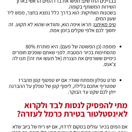
בבניינים החדשים: חפשו את ברז המים הראשי בארון
השירות המשותף בקומה.
בשכונות הוותיקות: הוא בדרך כלל נמצא בחצר, ממש ליד
שעון המים.
טיפ מאיתנו
: תראו איפה הוא, ותוודאו שהוא לא תקוע. זה
יחסוך לכם אלפי שקלים בזמן אמת.
פומפה (כן הפשוטה של פעם): היא פותרת 80%
מהסתימות בכיור המטבח. לפני שאתם שופכים חומרים
כימיים ששורפים את הצנרת (אל תעשו את זה!) תנו לה
צ'אנס.
סרט טפלון ומפתח שוודי: אם יש טפטוף קטן מהברז
שמטריף אתכם בלילה, ליפוף קטן של טפלון על ההברגה
ייתן לכם שקט עד הבוקר.
מתי להפסיק לנסות לבד ולקרוא
לאינסטלטור בטירת כרמל לעזרה?
אם המים בכיור עולים במקום לרדת, אם יש ריח של ביוב שלא