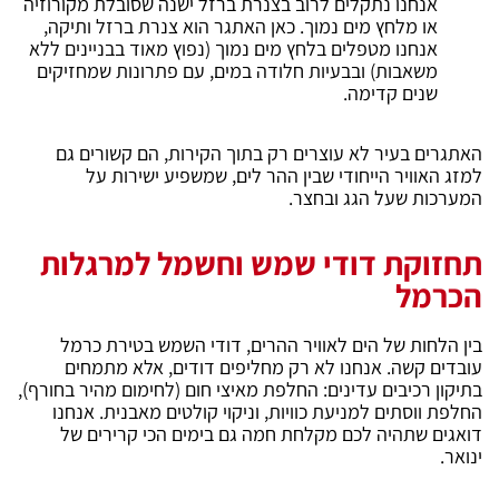
אנחנו נתקלים לרוב בצנרת ברזל ישנה שסובלת מקורוזיה
או מלחץ מים נמוך. כאן האתגר הוא צנרת ברזל ותיקה,
אנחנו מטפלים בלחץ מים נמוך (נפוץ מאוד בבניינים ללא
משאבות) ובבעיות חלודה במים, עם פתרונות שמחזיקים
שנים קדימה.
האתגרים בעיר לא עוצרים רק בתוך הקירות, הם קשורים גם
למזג האוויר הייחודי שבין ההר לים, שמשפיע ישירות על
המערכות שעל הגג ובחצר.
תחזוקת דודי שמש וחשמל למרגלות
הכרמל
בין הלחות של הים לאוויר ההרים, דודי השמש בטירת כרמל
עובדים קשה. אנחנו לא רק מחליפים דודים, אלא מתמחים
בתיקון רכיבים עדינים: החלפת מאיצי חום (לחימום מהיר בחורף),
החלפת ווסתים למניעת כוויות, וניקוי קולטים מאבנית. אנחנו
דואגים שתהיה לכם מקלחת חמה גם בימים הכי קרירים של
ינואר.