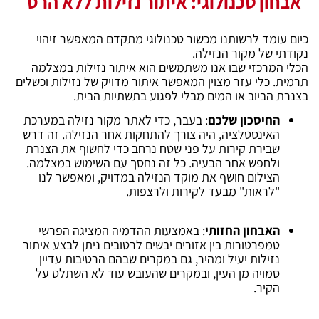
אבחון טכנולוגי: איתור נזילות ללא הרס
כיום עומד לרשותנו מכשור טכנולוגי מתקדם המאפשר זיהוי
נקודתי של מקור הנזילה.
הכלי המרכזי שבו אנו משתמשים הוא איתור נזילות במצלמה
תרמית. כלי עזר מצוין המאפשר איתור מדויק של נזילות וכשלים
בצנרת הביוב או המים מבלי לפגוע בתשתיות הבית.
החיסכון שלכם
: בעבר, כדי לאתר מקור נזילה במערכת
האינסטלציה, היה צורך להתחקות אחר הנזילה. זה דרש
שבירת קירות על פני שטח נרחב כדי לחשוף את הצנרת
ולחפש אחר הבעיה. כל זה נחסך עם השימוש במצלמה.
הצילום חושף את מוקד הנזילה במדויק, ומאפשר לנו
"לראות" מבעד לקירות ולרצפות.
האבחון החזותי
: באמצעות ההדמיה המציגה הפרשי
טמפרטורות בין אזורים יבשים לרטובים ניתן לבצע איתור
נזילות יעיל ומהיר, גם במקרים שבהם הרטיבות עדיין
סמויה מן העין, ובמקרים שהעובש עוד לא השתלט על
הקיר.