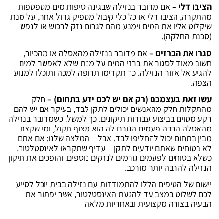
הציבו דלי –
אם מדובר בנזילה שבגינה טיפות מים מטפטפות
מהתקרה, הציבו דלי או כל כלי קיבול מספיק גדול אחר, על מנת
שיקלוט אליו את המים וימנע מהם לגרום נזק לרכוש או לנפש
(סכנת החלקה).
סגרו את הברזים –
אם מדובר בנזילה מהאסלה או מהכיור,
חשוב מאוד לסגור את ברזי המים על מנת שלא לאפשר למים
להגיע אל אזור הנזילה. כך תקדימו תרופה למכה ותוכלו למנוע
הצפה.
עשו זאת בעצמכם (רק אם יש לכם ידע בתחום) –
חלק
מהתקלות חלק מהאנשים יכולים לתקן לבד, בעיקר אם יש להם
רקע מסוים בביצוע עבודות תיקונים. כך למשל, כשמדובר בנזילה
מהאסלה הרבה פעמים הגורם לה הוא מצוף תקול, ומי שקצת
מבין בתחום יכול להחליפו לבד. אבל – המלצה שלנו: אם אתם
לא בטוחים שאתם יודעים לתקן – עדיף שתקראו לאינסטלטור.
כשלא בטוחים לפעמים גורמים לנזקים נוספים, והופכים את תיקון
הנזילה להרבה יותר מורכב.
יישום של הטיפים הללו להתמודדות עם נזילה בבית יוכל לסייע
לכם לשלוט במצב עד להגעת האינסטלטור, אשר יפתור את
הבעיה בצורה מקצועית ובאחריות מלאה