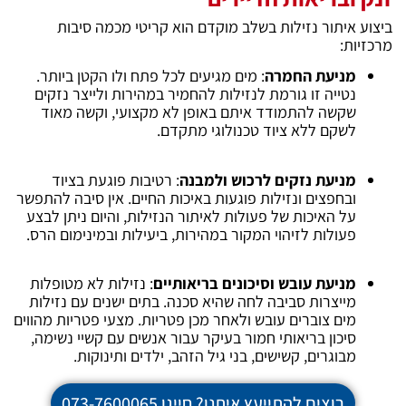
ביצוע איתור נזילות בשלב מוקדם הוא קריטי מכמה סיבות
מרכזיות:
מניעת החמרה
: מים מגיעים לכל פתח ולו הקטן ביותר.
נטייה זו גורמת לנזילות להחמיר במהירות ולייצר נזקים
שקשה להתמודד איתם באופן לא מקצועי, וקשה מאוד
לשקם ללא ציוד טכנולוגי מתקדם.
מניעת נזקים לרכוש ולמבנה
: רטיבות פוגעת בציוד
ובחפצים ונזילות פוגעות באיכות החיים. אין סיבה להתפשר
על האיכות של פעולות לאיתור הנזילות, והיום ניתן לבצע
פעולות לזיהוי המקור במהירות, ביעילות ובמינימום הרס.
מניעת עובש וסיכונים בריאותיים
: נזילות לא מטופלות
מייצרות סביבה לחה שהיא סכנה. בתים ישנים עם נזילות
מים צוברים עובש ולאחר מכן פטריות. מצעי פטריות מהווים
סיכון בריאותי חמור בעיקר עבור אנשים עם קשיי נשימה,
מבוגרים, קשישים, בני גיל הזהב, ילדים ותינוקות.
רוצים להתייעץ איתנו? חייגו 073-7600065