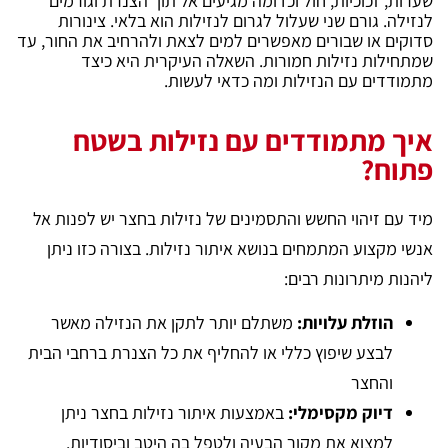
שערות, זכוכיות, חול וכדומה מגיעים אל תוך הצנרת וגורמים
לנזילה. גורם שני שעלול לגרום לנזילות הוא בלאי. צינורות
סדוקים או שבורים מאפשרים למים לצאת ולהרחיב את החור, עד
שמתחילות נזילות חמורות. השאלה העיקרית היא כיצד
מתמודדים עם הנזילות ומה כדאי לעשות.
איך מתמודדים עם נזילות בשטח
פתוח?
מיד עם זיהוי החשש והתסמינים של נזילות בחצר יש לפנות אל
אנשי מקצוע המתמחים בנושא איתור נזילות. בצורה כזו ניתן
ליהנות מיתרונות רבים:
הוזלת עלויות:
משתלם יותר לתקן את הנזילה מאשר
לבצע שיפוץ כללי או להחליף את כל הצנרת ברחבי הבית
והחצר
דיוק מקסימלי:
באמצעות איתור נזילות בחצר ניתן
למצוא את מקור הבעיה ולטפל בה היטב וביסודיות.