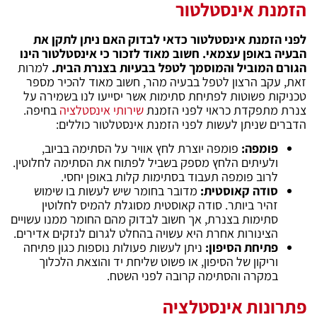
הזמנת אינסטלטור
לפני הזמנת אינסטלטור כדאי לבדוק האם ניתן לתקן את
הבעיה באופן עצמאי. חשוב מאוד לזכור כי אינסטלטור הינו
הגורם המוביל והמוסמך לטפל בבעיות בצנרת הבית.
למרות
זאת, עקב הרצון לטפל בבעיה מהר, חשוב מאוד להכיר מספר
טכניקות פשוטות לפתיחת סתימות אשר יסייעו לנו בשמירה על
צנרת מתפקדת כראוי לפני הזמנת
שירותי אינסטלציה
בחיפה.
הדברים שניתן לעשות לפני הזמנת אינסטלטור כוללים:
פומפה:
פומפה יוצרת לחץ אוויר על הסתימה בביוב,
ולעיתים הלחץ מספק בשביל לפתוח את הסתימה לחלוטין.
לרוב פומפה תעבוד בסתימות קלות באופן יחסי.
סודה קאוסטית:
מדובר בחומר שיש לעשות בו שימוש
זהיר ביותר. סודה קאוסטית מסוגלת להמיס לחלוטין
סתימות בצנרת, אך חשוב לבדוק מהם החומר ממנו עשויים
הצינורות אחרת היא עשויה בהחלט לגרום לנזקים אדירים.
פתיחת הסיפון:
ניתן לעשות פעולות נוספות כגון פתיחה
וריקון של הסיפון, או פשוט שליחת יד והוצאת הלכלוך
במקרה והסתימה קרובה לפני השטח.
פתרונות אינסטלציה