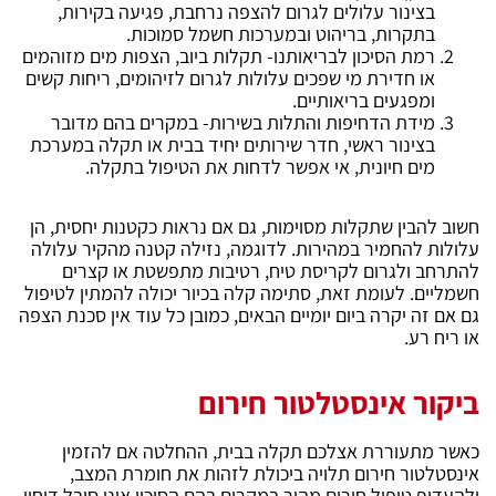
בצינור עלולים לגרום להצפה נרחבת, פגיעה בקירות,
בתקרות, בריהוט ובמערכות חשמל סמוכות.
רמת הסיכון לבריאותנו- תקלות ביוב, הצפות מים מזוהמים
או חדירת מי שפכים עלולות לגרום לזיהומים, ריחות קשים
ומפגעים בריאותיים.
מידת הדחיפות והתלות בשירות- במקרים בהם מדובר
בצינור ראשי, חדר שירותים יחיד בבית או תקלה במערכת
מים חיונית, אי אפשר לדחות את הטיפול בתקלה.
חשוב להבין שתקלות מסוימות, גם אם נראות כקטנות יחסית, הן
עלולות להחמיר במהירות. לדוגמה, נזילה קטנה מהקיר עלולה
להתרחב ולגרום לקריסת טיח, רטיבות מתפשטת או קצרים
חשמליים. לעומת זאת, סתימה קלה בכיור יכולה להמתין לטיפול
גם אם זה יקרה ביום יומיים הבאים, כמובן כל עוד אין סכנת הצפה
או ריח רע.
ביקור אינסטלטור חירום
כאשר מתעוררת אצלכם תקלה בבית, ההחלטה אם להזמין
אינסטלטור חירום תלויה ביכולת לזהות את חומרת המצב,
ולהעדיף טיפול חירום מהיר במקרים בהם הסיכון אינו סובל דיחוי.