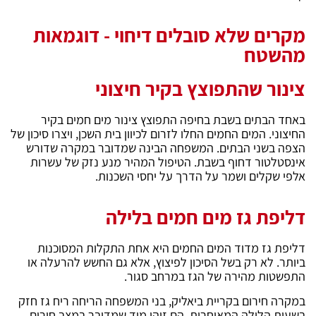
מקרים שלא סובלים דיחוי - דוגמאות
מהשטח
צינור שהתפוצץ בקיר חיצוני
באחד הבתים בשבת בחיפה התפוצץ צינור מים חמים בקיר
החיצוני. המים החמים החלו לזרום לכיוון בית השכן, ויצרו סיכון של
הצפה בשני הבתים. המשפחה הבינה שמדובר במקרה שדורש
אינסטלטור דחוף בשבת. הטיפול המהיר מנע נזק של עשרות
אלפי שקלים ושמר על הדרך על יחסי השכנות.
דליפת גז מים חמים בלילה
דליפת גז מדוד המים החמים היא אחת התקלות המסוכנות
ביותר. לא רק בשל הסיכון לפיצוץ, אלא גם החשש להרעלה או
התפשטות מהירה של הגז במרחב סגור.
במקרה חירום בקריית ביאליק, בני המשפחה הריחה ריח גז חזק
בשעות הלילה המאוחרות. הם זיהו מיד שמדובר במצב חירום